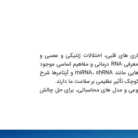
اری های قلبی، اختلالات ژنتیکی و عصبی و
همچنین سرطان ها در حال پیشرفت است. در این جلسه به معرفی RNA درمانی و مفاهیم اساسی موجود
در آن پرداخته می شود. همچنین پتانسیل درمانی مولکول هایی مانند miRNA، shRNA و آپتامرها شرح
چک تأثیر عظیمی بر سلامت ما دارند.
نوعی و مدل های محاسباتی، برای حل چالش